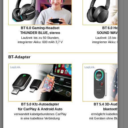
Kleben
StempelShop
Korrigieren
Schreibtisch & mehr
Koffer & Taschen
Werbemittel
Ordnungsmittel
BT 6.0 Gaming-Headset
BT 6.0 Headset
THUNDER BLUE, stereo
SOUND WAVE, ste
IT - Multimedia
Laufzeit: bis zu 50 Stunden,
Laufzeit: 15 bis 40 Stu
integrierter Akku: 600 mAh 3,7 V
integrierter Akku: 600 mA
BT-Adapter
Audio, Video & TV
Rechnerbauteile
Batterien & Akkus
Reinigung & Pflege
Speichermedien
Stromversorgung
Farb-Bänder & Rollen
Smartphone-Zubehör
Gaming Zubehör
Tablet-Zubehör
HDMI-Produkte
Telekommunikation
Kabel & Adapter
Tinte
Zubehör PC/Notebook
Toner & mehr
BT 5.0 Kfz-Autoadapter
BT 5.4 3D-Audio Rec
Netzwerk, aktiv
Umschalter & mehr
für CarPlay & Android Auto
bluetoothfähig
Netzwerk, passiv
USB & FireWire
verwandelt kabelgebundenes CarPlay
ermöglicht kabelloses Mus
in eine kabellose Verbindung
mit Geräten ohne Bluetooth
Lager - Büro - Industrie